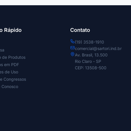
o Rápido
Contato
(19) 3538-1910
comercial@sartori.ind.br
sa
Av. Brasil, 13.500
o de Produtos
Rio Claro - SP
os em PDF
CEP: 13508-500
es de Uso
 e Congressos
e Conosco