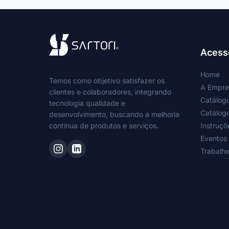
Acess
Home
Temos como objetivo satisfazer os
A Empre
clientes e colaboradores, integrando
Catálog
tecnologia qualidade e
Catálog
desenvolvimento, buscando a melhoria
contí­nua de produtos e serviços.
Instruçõ
Eventos
Trabalh